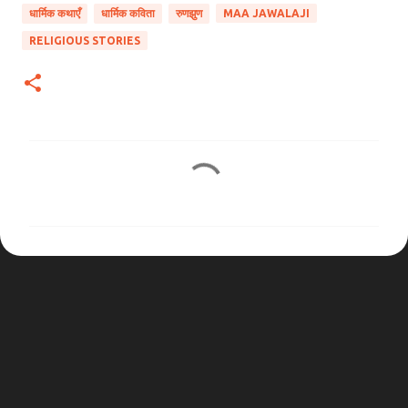
धार्मिक कथाएँ
धार्मिक कविता
रुणझुण
MAA JAWALAJI
RELIGIOUS STORIES
टि
प्प
णि
याँ