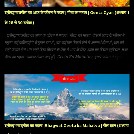
श्रीमद्भगवतगीता का आज के जीवन मे महत्व | गीता का महत्व | Geeta Gyan (अध्याय 1
के 28 से 30 श्लोक )
श्रीमद्भगवतगीता का आज के जीवन मे महत्व | गीता का महत्व दोस्तों आज के जीवन मे
मनुष्य कई कठिनाईयों से गुजर रहा है , वह कई बार फैसले लेने मे असमर्थ होता है ,आप को
सही फैसले लेने और सही दिशा दिखने के लिए मैं आप के लिए आज का विचार,सुविचार तथा
गीता का महत्व सकन्ध लेकर आई हूँ | Geeta Ka Mahatav हमारे जीवन में बहुत है |
हमारे आज के विचार हमारे जीवन पे बड़ा असर डालते हैं | गीता का महत्व हमारे जीवन मे
उतना ही है जितना पानी और भोजन का | गीता का महत्व पढ़ें औए दूसरों को सुविचार दें |
गीता के अध्याय 1 के 28 से 30 श्लोक सस्कृत में कृपया परयाविष्टो विषीदत्रिदमब्रवीत्‌ ।
दृष्टेवमं स्वजनं कृष्ण युयुत्सुं समुपस्थितम्‌ ॥ (२८) सीदन्ति मम गात्राणि मुखं च परिशुष्यति
। वेपथुश्च शरीरे में रोमहर्षश्च जायते ॥ (२९) गाण्डीवं स्रंसते हस्तात्वक्चैव परिदह्यते । न
च शक्नोम्यवस्थातुं भ्रमतीव च मे मनः ॥ (३०) गीता के अध्याय 1 के 28 से 30 श्लोक हिंदी
में युद्ध क्षेत्र में डटे हुए युद्ध के अभिलाषी इस स्वजन समुदा...
श्रीमद्‍भगवद्‍गीता का महत्व |Bhagwat Geeta ka Mahatva | गीता ज्ञान (अध्याय