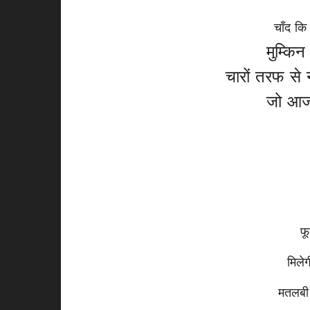
चाँद कि
मुम्कि
चारों तरफ से न
जो आज 
फ
मिले
मतलबी 