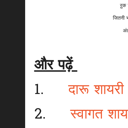
ऱुक
जितनी भ
अं
और पढ़ें
1.
दारू शायर
2.
स्वागत शा