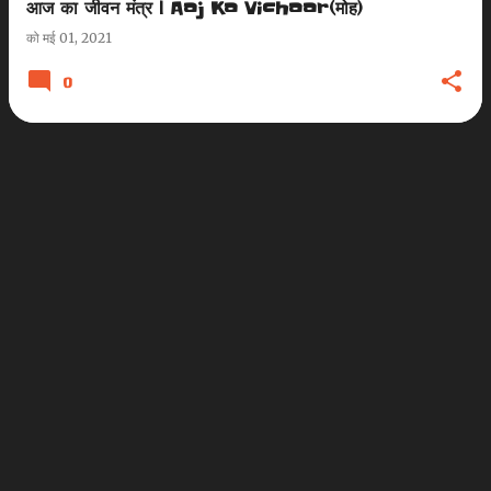
आज का जीवन मंत्र | Aaj Ka Vichaar(मोह)
को
मई 01, 2021
0