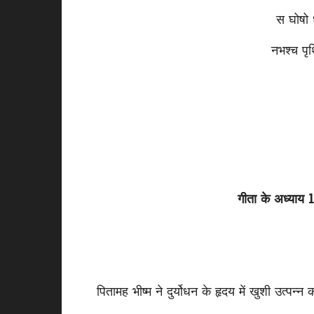
स घोषो ध
नभश्च पृथ
गीता के अध्याय 1 
पितामह भीष्म ने दुर्योधन के हृदय में खुशी उत्प