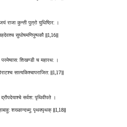
यं राजा कुन्ती पुत्रो युधिष्ठिर: ।
हदेवश्च सुघोषमणिपुष्पकौ ||1,16||
च परमेष्वास: शिखण्डी च महारथ: ।
ो विराटश्च सात्यकिश्चापराजित: ||1,17||
 द्रौपदेयाश्चे सर्वश: पृथिवीपते ।
बाहु: शख्ङान्दध्मु: पृथक्पृथक् ||1,18||