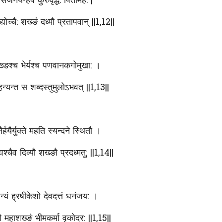
संजनयन्हर्ष कुरुवृद्ध: पितामह: |
्योच्चै: शख्ङं दध्मौ प्रतापवान् ||1,12||
्ङश्च भेर्यश्च पणवानकगोमुखा: ।
न्यन्त स शब्दस्तुमुलोऽभवत् ||1,13||
ैर्हयैर्युक्ते महति स्यन्दने स्थितौ ।
श्चैव दिव्यौ शख्ङौ प्रदध्मतु: ||1,14||
न्यं ह्रषीकेशो देवदत्तं धनंजय: ।
्मौ महाशख्ङं भीमकर्मा वृकोदर: ||1,15||