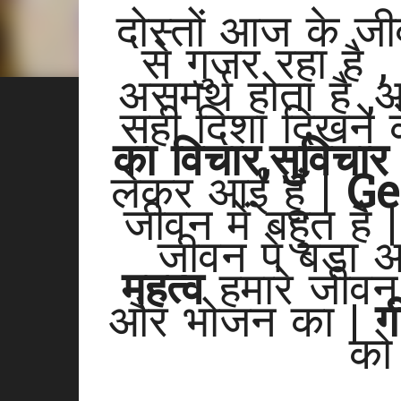
दोस्तों आज के जी
से गुजर रहा है 
असमर्थ होता है 
सही दिशा दिखने 
का विचार,सुविचा
लेकर आई हूँ |
Ge
जीवन में बहुत है 
जीवन पे बड़ा अ
महत्व
हमारे जीवन 
और भोजन का |
ग
क