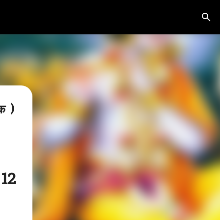
क )
 12