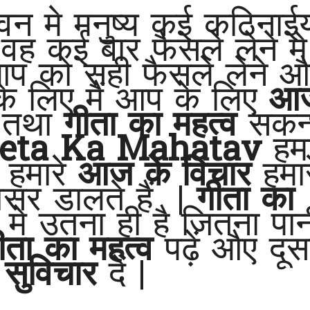
वन मे मनुष्य कई कठिनाईय
, वह कई बार फैसले लेने मे
,आप को सही फैसले लेने 
के लिए मैं आप के लिए
आ
र
तथा
गीता का महत्व
सकन
eta Ka Mahatav
हमा
| हमारे
आज के विचार
हमार
सर डालते हैं |
गीता का
मे उतना ही है जितना पान
ीता का महत्व
पढ़ें औए दूसर
ो
सुविचार
दें |