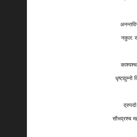
अनन्तविज
नकुल: स
काश्यश्
धृष्टद्युम्न
द्रुपदो
सौभद्रश्च महा