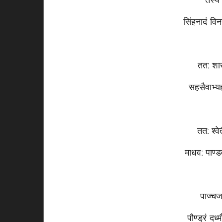
तस्य 
सिंहनादं विनद
तत: शाख
सहसैवाभ्यह
तत: श्वेत
माधव: पाण्डव
पाज्चज
पौण्ड्रं दध